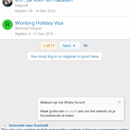
Katjavdl
Replies
18
14 Dec 2016
Working Holiday Visa
R
Remmert Keijzer
Replies
8
11 Dec 2016
Last
1 of 17
Next
You must log in or register to post here.
Welkom op het XPdite forum!
Maak gratis een
account
aan om het meeste uit je
forumbezoek te halen.
Emigratie naar Australië
This site uses cookies to help personalise content, tailor your experience and to