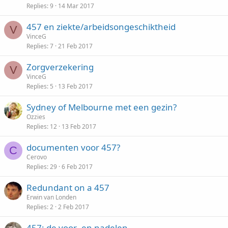
Replies
9
14 Mar 2017
457 en ziekte/arbeidsongeschiktheid
V
VinceG
Replies
7
21 Feb 2017
Zorgverzekering
V
VinceG
Replies
5
13 Feb 2017
Sydney of Melbourne met een gezin?
Ozzies
Replies
12
13 Feb 2017
documenten voor 457?
C
Cerovo
Replies
29
6 Feb 2017
Redundant on a 457
Erwin van Londen
Replies
2
2 Feb 2017
457; de voor- en nadelen