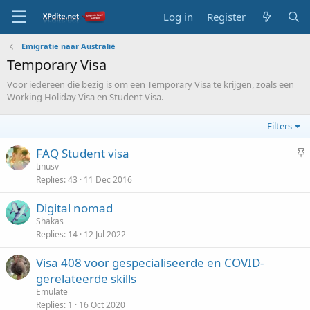
Log in
Register
Emigratie naar Australië
Temporary Visa
Voor iedereen die bezig is om een Temporary Visa te krijgen, zoals een
Working Holiday Visa en Student Visa.
Filters
S
FAQ Student visa
t
tinusv
Replies
43
11 Dec 2016
i
c
Digital nomad
k
Shakas
y
Replies
14
12 Jul 2022
Visa 408 voor gespecialiseerde en COVID-
gerelateerde skills
Emulate
Replies
1
16 Oct 2020