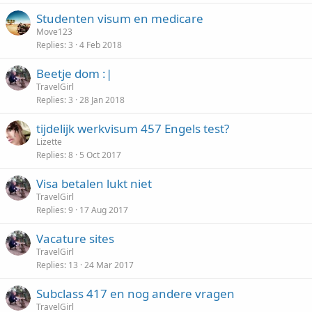
Studenten visum en medicare
Move123
Replies
3
4 Feb 2018
Beetje dom :|
TravelGirl
Replies
3
28 Jan 2018
tijdelijk werkvisum 457 Engels test?
Lizette
Replies
8
5 Oct 2017
Visa betalen lukt niet
TravelGirl
Replies
9
17 Aug 2017
Vacature sites
TravelGirl
Replies
13
24 Mar 2017
Subclass 417 en nog andere vragen
TravelGirl