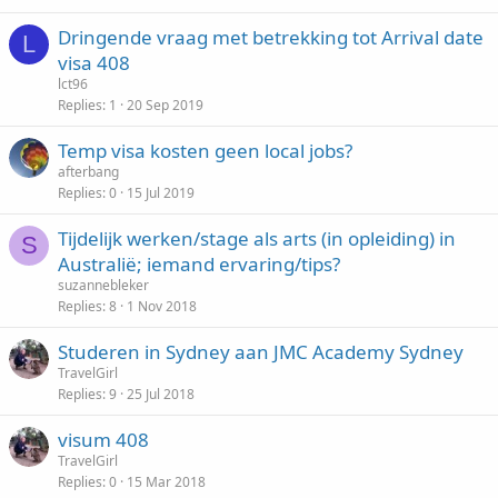
Dringende vraag met betrekking tot Arrival date
L
visa 408
lct96
Replies
1
20 Sep 2019
Temp visa kosten geen local jobs?
afterbang
Replies
0
15 Jul 2019
Tijdelijk werken/stage als arts (in opleiding) in
S
Australië; iemand ervaring/tips?
suzannebleker
Replies
8
1 Nov 2018
Studeren in Sydney aan JMC Academy Sydney
TravelGirl
Replies
9
25 Jul 2018
visum 408
TravelGirl
Replies
0
15 Mar 2018