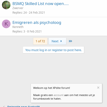
BSMQ Skilled List now open....
Zwerver
Replies
24
24 Feb 2021
Emigreren als psycholoog
K
Kenneth
Replies
3
8 Feb 2021
Last
1 of 72
Next
You must log in or register to post here.
Welkom op het XPdite forum!
Maak gratis een
account
aan om het meeste uit je
forumbezoek te halen.
Emigratie naar Australië