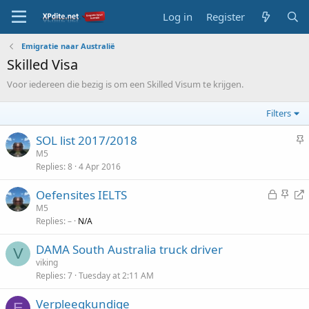
Log in
Register
Emigratie naar Australië
Skilled Visa
Voor iedereen die bezig is om een Skilled Visum te krijgen.
Filters
S
SOL list 2017/2018
t
M5
Replies
8
4 Apr 2016
i
c
L
S
R
Oefensites IELTS
k
o
t
e
M5
y
Replies
–
N/A
c
i
d
k
c
i
DAMA South Australia truck driver
e
k
r
V
viking
d
y
e
Replies
7
Tuesday at 2:11 AM
c
t
Verpleegkundige
E